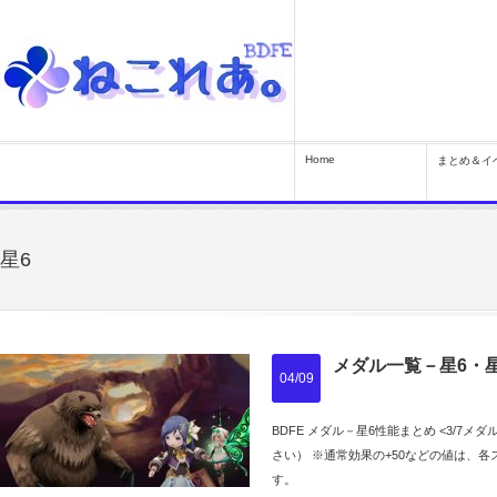
Home
まとめ＆イ
星6
メダル一覧－星6・星5
04/09
BDFE メダル－星6性能まとめ <3/7
さい） ※通常効果の+50などの値は、
す。