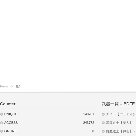
Home
星6
Counter
武器一覧 – BDFE
UNIQUE:
140281
ナイト【パラディン】
ACCESS:
243772
黒魔道士【魔人】－武器
ONLINE:
0
白魔道士【神官】－武器