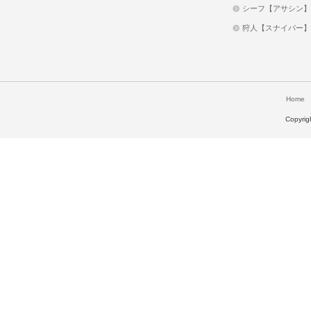
シーフ【アサシン】－
狩人【スナイパー】－武
Home
Copyri