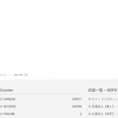
Home
2017年 7月
Counter
武器一覧 – BDFE
UNIQUE:
140277
ナイト【パラディン】
ACCESS:
243768
黒魔道士【魔人】－武器
ONLINE:
1
白魔道士【神官】－武器